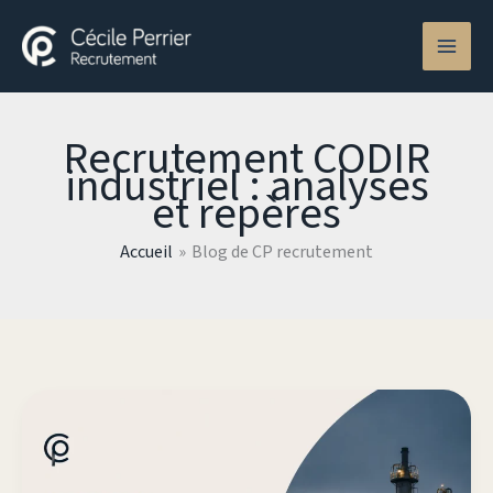
Aller
au
contenu
Recrutement CODIR
industriel : analyses
et repères
Accueil
Blog de CP recrutement